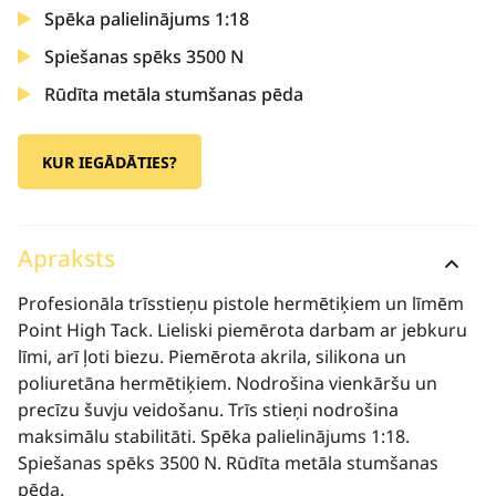
Spēka palielinājums 1:18
Spiešanas spēks 3500 N
Rūdīta metāla stumšanas pēda
KUR IEGĀDĀTIES?
Apraksts
Profesionāla trīsstieņu pistole hermētiķiem un līmēm
Point High Tack. Lieliski piemērota darbam ar jebkuru
līmi, arī ļoti biezu. Piemērota akrila, silikona un
poliuretāna hermētiķiem. Nodrošina vienkāršu un
precīzu šuvju veidošanu. Trīs stieņi nodrošina
maksimālu stabilitāti. Spēka palielinājums 1:18.
Spiešanas spēks 3500 N. Rūdīta metāla stumšanas
pēda.