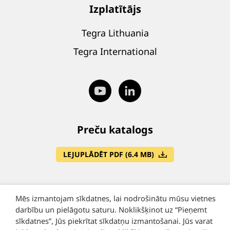
Izplatītājs
Tegra Lithuania
Tegra International
Preču katalogs
LEJUPLĀDĒT PDF (6.4 MB)
Mēs izmantojam sīkdatnes, lai nodrošinātu mūsu vietnes
darbību un pielāgotu saturu. Noklikšķinot uz “Pieņemt
©
SIA Tegra Latvia
sīkdatnes”, Jūs piekrītat sīkdatņu izmantošanai. Jūs varat
Ražotājs: Rocket Sience Baltics