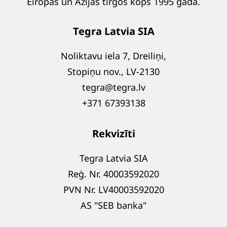
Eiropas un Āzijas tirgos kopš 1995 gada.
Tegra Latvia SIA
Noliktavu iela 7, Dreiliņi,
Stopiņu nov., LV-2130
tegra@tegra.lv
+371 67393138
Rekvizīti
Tegra Latvia SIA
Reģ. Nr. 40003592020
PVN Nr. LV40003592020
AS "SEB banka"