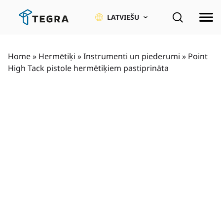
Pāriet
uz
LATVIEŠU
saturu
Home
»
Hermētiķi
»
Instrumenti un piederumi
»
Point
High Tack pistole hermētiķiem pastiprināta