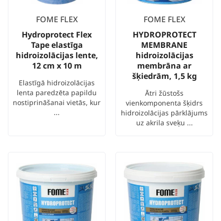
FOME FLEX
FOME FLEX
Hydroprotect Flex
HYDROPROTECT
Tape elastīga
MEMBRANE
hidroizolācijas lente,
hidroizolācijas
12 cm x 10 m
membrāna ar
šķiedrām, 1,5 kg
Elastīgā hidroizolācijas
lenta paredzēta papildu
Ātri žūstošs
nostiprināšanai vietās, kur
vienkomponenta šķidrs
...
hidroizolācijas pārklājums
uz akrila sveķu ...