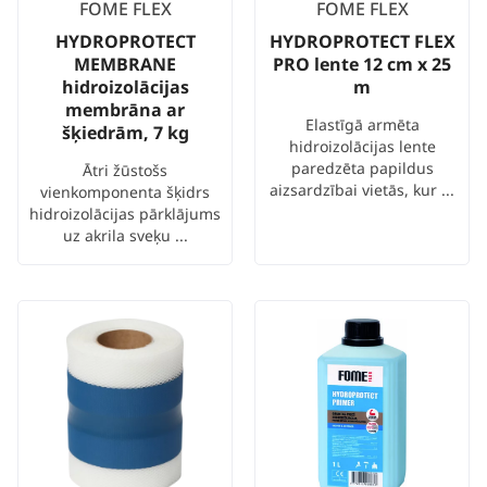
FOME FLEX
FOME FLEX
HYDROPROTECT
HYDROPROTECT FLEX
MEMBRANE
PRO lente 12 cm x 25
hidroizolācijas
m
membrāna ar
Elastīgā armēta
šķiedrām, 7 kg
hidroizolācijas lente
paredzēta papildus
Ātri žūstošs
aizsardzībai vietās, kur ...
vienkomponenta šķidrs
hidroizolācijas pārklājums
uz akrila sveķu ...