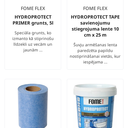
FOME FLEX
FOME FLEX
HYDROPROTECT
HYDROPROTECT TAPE
PRIMER grunts, 5l
savienojumu
stiegrojuma lente 10
Speciāla grunts, ko
cm x 25 m
izmanto kā stiprinošu
līdzekli uz vecām un
Šuvju armēšanas lenta
jaunām ...
paredzēta papildu
nostiprināšanai vietās, kur
iespējama ...