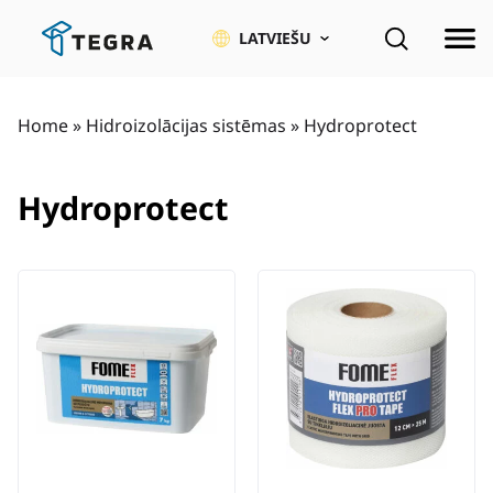
Pāriet
uz
LATVIEŠU
saturu
Home
»
Hidroizolācijas sistēmas
»
Hydroprotect
Hydroprotect