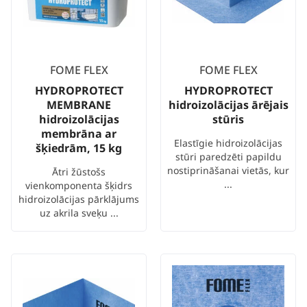
FOME FLEX
FOME FLEX
HYDROPROTECT
HYDROPROTECT
MEMBRANE
hidroizolācijas ārējais
hidroizolācijas
stūris
membrāna ar
Elastīgie hidroizolācijas
šķiedrām, 15 kg
stūri paredzēti papildu
nostiprināšanai vietās, kur
Ātri žūstošs
...
vienkomponenta šķidrs
hidroizolācijas pārklājums
uz akrila sveķu ...