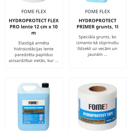
FOME FLEX
FOME FLEX
HYDROPROTECT FLEX
HYDROPROTECT
PRO lente 12 cm x 10
PRIMER grunts, 1l
m
Speciāla grunts, ko
izmanto kā stiprinošu
Elastīgā armēta
līdzekli uz vecām un
hidroizolācijas lente
jaunām ...
paredzēta papildus
aizsardzībai vietās, kur ...