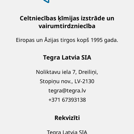
Celtniecības ķīmijas izstrāde un
vairumtirdzniecība
Eiropas un Āzijas tirgos kopš 1995 gada.
Tegra Latvia SIA
Noliktavu iela 7, Dreiliņi,
Stopiņu nov., LV-2130
tegra@tegra.lv
+371 67393138
Rekvizīti
Tegra Latvia SIA