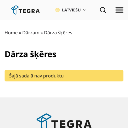
Pāriet
uz
LATVIEŠU
saturu
Home
»
Dārzam
»
Dārza šķēres
Dārza šķēres
Šajā sadaļā nav produktu