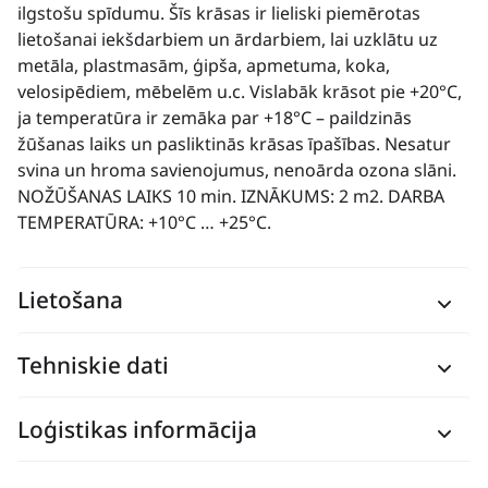
ilgstošu spīdumu. Šīs krāsas ir lieliski piemērotas
lietošanai iekšdarbiem un ārdarbiem, lai uzklātu uz
metāla, plastmasām, ģipša, apmetuma, koka,
velosipēdiem, mēbelēm u.c. Vislabāk krāsot pie +20°C,
ja temperatūra ir zemāka par +18°C – paildzinās
žūšanas laiks un pasliktinās krāsas īpašības. Nesatur
svina un hroma savienojumus, nenoārda ozona slāni.
NOŽŪŠANAS LAIKS 10 min. IZNĀKUMS: 2 m2. DARBA
TEMPERATŪRA: +10°C … +25°C.
Lietošana
Tehniskie dati
Loģistikas informācija