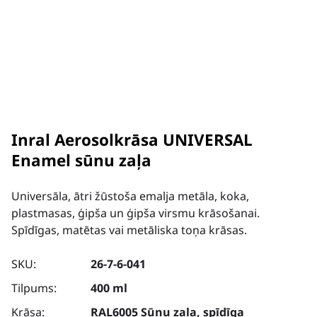
Inral Aerosolkrāsa UNIVERSAL
Enamel sūnu zaļa
Universāla, ātri žūstoša emalja metāla, koka,
plastmasas, ģipša un ģipša virsmu krāsošanai.
Spīdīgas, matētas vai metāliska toņa krāsas.
SKU:
26-7-6-041
Tilpums:
400 ml
Krāsa:
RAL6005 Sūnu zaļa, spīdīga