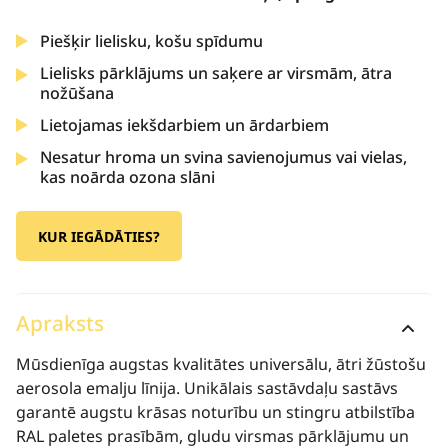
Piešķir lielisku, košu spīdumu
Lielisks pārklājums un saķere ar virsmām, ātra
nožūšana
Lietojamas iekšdarbiem un ārdarbiem
Nesatur hroma un svina savienojumus vai vielas,
kas noārda ozona slāni
KUR IEGĀDĀTIES?
Apraksts
Mūsdienīga augstas kvalitātes universālu, ātri žūstošu
aerosola emalju līnija. Unikālais sastāvdaļu sastāvs
garantē augstu krāsas noturību un stingru atbilstība
RAL paletes prasībām, gludu virsmas pārklājumu un