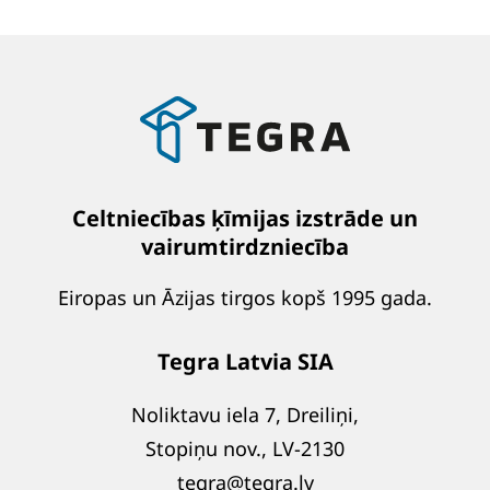
Celtniecības ķīmijas izstrāde un
vairumtirdzniecība
Eiropas un Āzijas tirgos kopš 1995 gada.
Tegra Latvia SIA
Noliktavu iela 7, Dreiliņi,
Stopiņu nov., LV-2130
tegra@tegra.lv