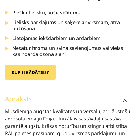
Piešķir lielisku, košu spīdumu
Lielisks pārklājums un saķere ar virsmām, ātra
nožūšana
Lietojamas iekšdarbiem un ārdarbiem
Nesatur hroma un svina savienojumus vai vielas,
kas noārda ozona slāni
KUR IEGĀDĀTIES?
Apraksts
Mūsdienīga augstas kvalitātes universālu, ātri žūstošu
aerosola emalju līnija. Unikālais sastāvdaļu sastāvs
garantē augstu krāsas noturību un stingru atbilstība
RAL paletes prasībām, gludu virsmas pārklājumu un