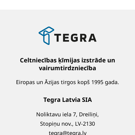
Celtniecības ķīmijas izstrāde un
vairumtirdzniecība
Eiropas un Āzijas tirgos kopš 1995 gada.
Tegra Latvia SIA
Noliktavu iela 7, Dreiliņi,
Stopiņu nov., LV-2130
tegra@tegra.lv