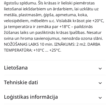
ilgstošu spīdumu. Šīs krāsas ir lieliski piemērotas
lietošanai iekšdarbiem un ārdarbiem, lai uzklātu uz
metāla, plastmasām, ģipša, apmetuma, koka,
velosipēdiem, mēbelēm u.c. Vislabāk krāsot pie +20°C,
ja temperatūra ir zemāka par +18°C – paildzinās
žūšanas laiks un pasliktinās krāsas īpašības. Nesatur
svina un hroma savienojumus, nenoārda ozona slāni.
NOŽŪŠANAS LAIKS 10 min. IZNĀKUMS: 2 m2. DARBA
TEMPERATŪRA: +10°C … +25°C.
Lietošana
Tehniskie dati
Loģistikas informācija