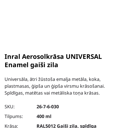
Inral Aerosolkrāsa UNIVERSAL
Enamel gaiši zila
Universāla, ātri žūstoša emalja metāla, koka,
plastmasas, ģipša un ģipša virsmu krāsošanai.
Spīdīgas, matētas vai metāliska toņa krāsas.
SKU:
26-7-6-030
Tilpums:
400 ml
Krāsa:
RAL5012 Gaiši zila, spīdīga