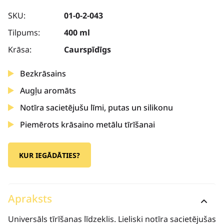
SKU:
01-0-2-043
Tilpums:
400 ml
Krāsa:
Caurspīdīgs
Bezkrāsains
Augļu aromāts
Notīra sacietējušu līmi, putas un silikonu
Piemērots krāsaino metālu tīrīšanai
KUR IEGĀDĀTIES?
Apraksts
Universāls tīrīšanas līdzeklis. Lieliski notīra sacietējušas