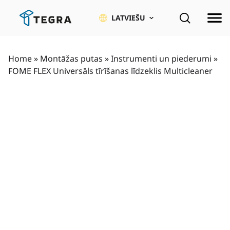
Pāriet
uz
LATVIEŠU
saturu
Home
»
Montāžas putas
»
Instrumenti un piederumi
»
FOME FLEX Universāls tīrīšanas līdzeklis Multicleaner